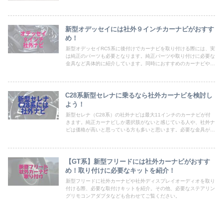
新型オデッセイには社外９インチカーナビがおすす
め！
新型オデッセイRC5系に後付けでカーナビを取り付ける際には、実
は純正のパーツも必要となります。純正パーツや取り付けに必要な
金具など具体的に紹介しています。同時におすすめのカーナビやオ
プション品などわかりやすく解説
C28系新型セレナに乗るなら社外カーナビを検討し
よう！
新型セレナ（C28系）の社外ナビは最大11インチのカーナビが付
きます。純正カーナビしか選択肢がないと感じている人や、社外ナ
ビは価格が高いと思っている方も多いと思います。必要な金具が何
かわからない方にも必見。取り付けに必要な金具、おすすめカーナ
ビを紹介。
【GT系】新型フリードには社外カーナビがおすす
め！取り付けに必要なキットを紹介！
新型フリードに社外カーナビや社外ディスプレイオーディオを取り
付ける際、必要な取付けキットを紹介。その他、必要なステアリン
グリモコンアダプタなども合わせてご覧ください。