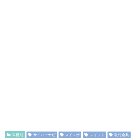
車種別
サイバーナビ
スイスポ
スイフト
取付金具