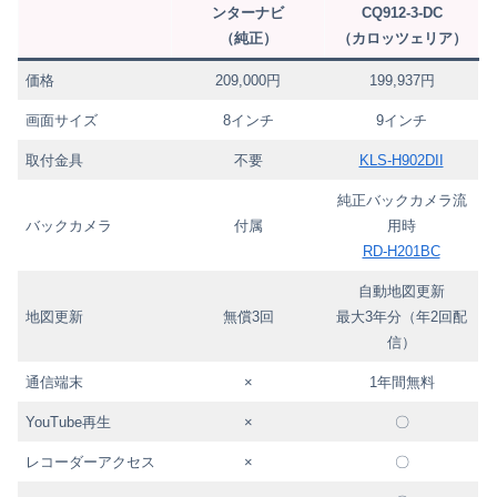
ンターナビ
CQ912-3-DC
（純正）
（カロッツェリア）
価格
209,000円
199,937円
画面サイズ
8インチ
9インチ
取付金具
不要
KLS-H902DII
純正バックカメラ流
バックカメラ
付属
用時
RD-H201BC
自動地図更新
地図更新
無償3回
最大3年分（年2回配
信）
通信端末
×
1年間無料
YouTube再生
×
〇
レコーダーアクセス
×
〇