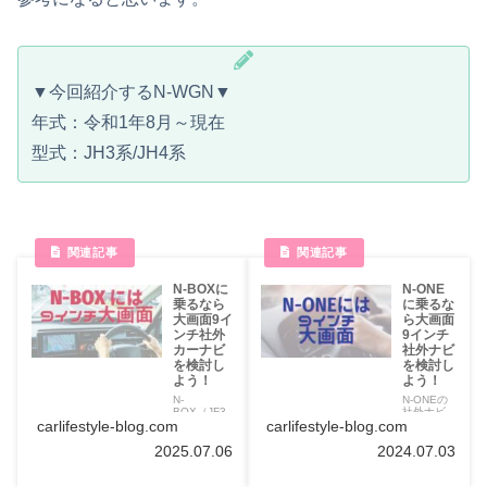
▼今回紹介するN-WGN▼
年式：令和1年8月～現在
型式：JH3系/JH4系
N-BOXに
N-ONE
乗るなら
に乗るな
大画面9イ
ら大画面
ンチ社外
9インチ
カーナビ
社外ナビ
を検討し
を検討し
よう！
よう！
N-
N-ONEの
BOX（JF3
社外ナビ
系/JF4系）
は大画面9
carlifestyle-blog.com
carlifestyle-blog.com
の社外ナビ
インチの
は大画面9
カーナビ
2024.07.03
2025.07.06
インチのカ
が付きま
ーナビが付
す。純正
きます。純
カーナビ