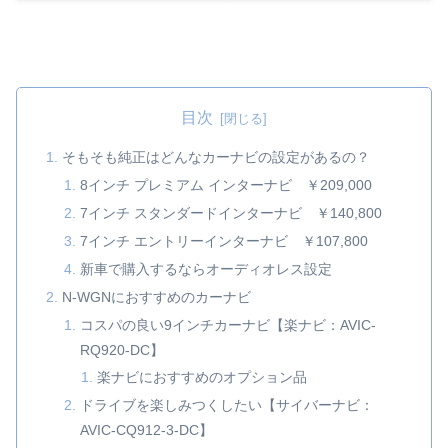
正カーナビ
しか選択
しか選択肢
肢がない
がないと感
と感じて
じている人
いる人
や、純正ナ
や、純正
ビが8イン
ナビが8イ
チであれ
ンチであ
ば、それ以
れば、そ
上大きい画
れ以上大
面のカーナ
きい画面
目次
ビは装着で
のカーナ
きないと思
ビは装着
っている方
できない
も多いと思
と思って
そもそも純正はどんなカーナビの設定があるの？
います。9
いる方も
インチナビ
多いと思
8インチ プレミアム インターナビ ￥209,000
を装着する
います。9
際に必要な
インチナ
取付金具、
ビを装着
7インチ スタンダードインターナビ ￥140,800
おすすめカ
する際に
ーナビを記
必要な取
載。
付金具、
7インチ エントリーインターナビ ￥107,800
おすすめ
カーナビ
新車で購入するならオーディオレス設定
を紹介し
ます。
N-WGNにおすすめのカーナビ
コスパの良い9インチカーナビ【楽ナビ：AVIC-
RQ920-DC】
楽ナビにおすすめのオプション品
ドライブを楽しみつくしたい【サイバーナビ：
AVIC-CQ912-3-DC】