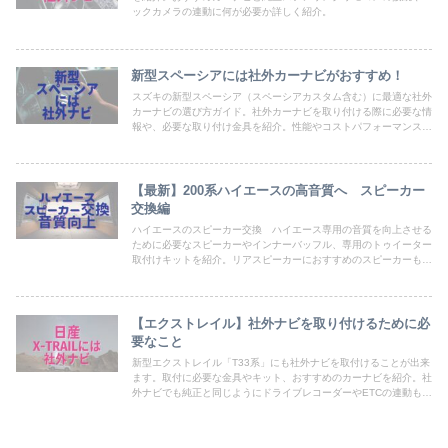
ックカメラの連動に何が必要か詳しく紹介。
新型スペーシアには社外カーナビがおすすめ！
スズキの新型スペーシア（スペーシアカスタム含む）に最適な社外
カーナビの選び方ガイド。社外カーナビを取り付ける際に必要な情
報や、必要な取り付け金具を紹介。性能やコストパフォーマンスを
考慮したおすすめの社外カーナビを紹介します。スペーシアの運転
体験をアップグレードしましょう。
【最新】200系ハイエースの高音質へ スピーカー
交換編
ハイエースのスピーカー交換 ハイエース専用の音質を向上させる
ために必要なスピーカーやインナーバッフル、専用のトゥイーター
取付けキットを紹介。リアスピーカーにおすすめのスピーカーも合
わせて紹介。
【エクストレイル】社外ナビを取り付けるために必
要なこと
新型エクストレイル「T33系」にも社外ナビを取付けることが出来
ます。取付に必要な金具やキット、おすすめのカーナビを紹介。社
外ナビでも純正と同じようにドライブレコーダーやETCの連動も可
能。社外ナビに合ったオプション品も紹介していきます。