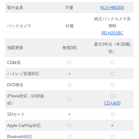
取付金具
不要
KLS-H902DII
純正バックカメラ流
バックカメラ
付属
用時
RD-H201BC
最大3年分（年2回配
地図更新
無償3回
信）
CD録音
〇
〇
ハイレゾ音源対応
×
〇
DVD再生
〇
〇
iPhone対応（USB接
〇
〇
続）
CD-U420
SDカード
×
〇
Apple CarPlay対応
〇
×
Bluetooth対応
〇
〇