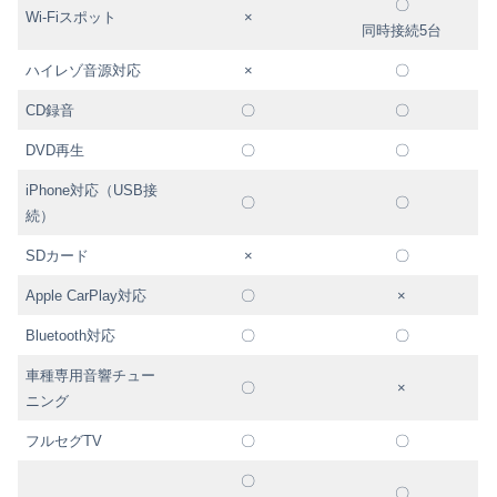
〇
Wi-Fiスポット
×
同時接続5台
ハイレゾ音源対応
×
〇
CD録音
〇
〇
DVD再生
〇
〇
iPhone対応（USB接
〇
〇
続）
SDカード
×
〇
Apple CarPlay対応
〇
×
Bluetooth対応
〇
〇
車種専用音響チュー
〇
×
ニング
フルセグTV
〇
〇
〇
〇