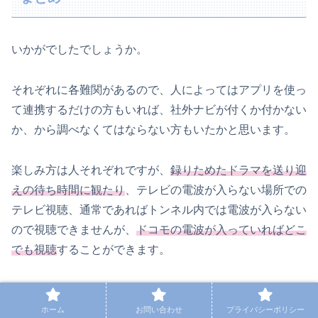
いかがでしたでしょうか。
それぞれに各難関があるので、人によってはアプリを使っ
て連携するだけの方もいれば、社外ナビが付くか付かない
か、から調べなくてはならない方もいたかと思います。
楽しみ方は人それぞれですが、
録りためたドラマを送り迎
えの待ち時間に観たり
、テレビの電波が入らない場所での
テレビ視聴、通常であればトンネル内では電波が入らない
ので視聴できませんが、
ドコモの電波が入っていればどこ
でも視聴
することができます。
もちろん、
逃したくないBS放送もリアルタイムで視聴
す
ることが出来てしまいます。
ホーム
お問い合わせ
プライバシーポリシー