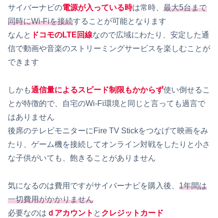
サイバーナビの
電源が入っている時
は常時、
最大5台まで
同時にWi-Fiを接続
することが可能となります
なんと
ドコモのLTE回線
なので広域にわたり、安定した通
信で動画や音楽のストリーミングサービスを楽しむことが
できます
しかも
通信量によるスピード制限もかからず
使い倒せるこ
とが特徴的で、自宅のWi-Fi環境と同じと言っても過言で
はありません
後席のテレビモニターにFire TV Stickをつなげて映画をみ
たり、ゲーム機を接続してオンライン対戦をしたりと小さ
な子供がいても、飽きることがありません
気になるのは費用ですがサイバーナビを購入後、
1年間は
一切費用がかかりません
必要なのは
ｄアカウント
と
クレジットカード