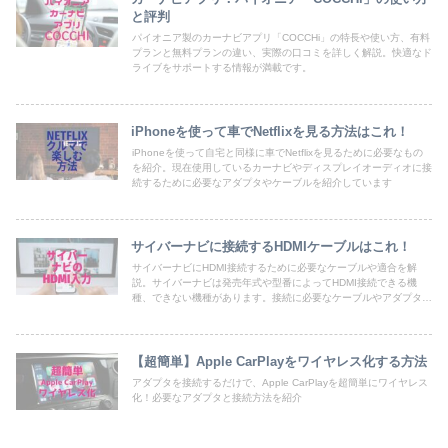
と評判
パイオニア製のカーナビアプリ「COCCHi」の特長や使い方、有料
プランと無料プランの違い、実際の口コミを詳しく解説。快適なド
ライブをサポートする情報が満載です。
iPhoneを使って車でNetflixを見る方法はこれ！
iPhoneを使って自宅と同様に車でNetflixを見るために必要なもの
を紹介。現在使用しているカーナビやディスプレイオーディオに接
続するために必要なアダプタやケーブルを紹介しています
サイバーナビに接続するHDMIケーブルはこれ！
サイバーナビにHDMI接続するために必要なケーブルや適合を解
説。サイバーナビは発売年式や型番によってHDMI接続できる機
種、できない機種があります。接続に必要なケーブルやアダプタを
紹介。
【超簡単】Apple CarPlayをワイヤレス化する方法
アダプタを接続するだけで、Apple CarPlayを超簡単にワイヤレス
化！必要なアダプタと接続方法を紹介