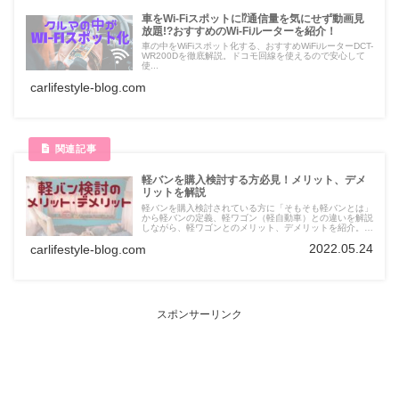
車をWi-Fiスポットに⁉通信量を気にせず動画見
放題!?おすすめのWi-Fiルーターを紹介！
車の中をWiFiスポット化する、おすすめWiFiルーターDCT-
WR200Dを徹底解説。ドコモ回線を使えるので安心して
使...
carlifestyle-blog.com
軽バンを購入検討する方必見！メリット、デメ
リットを解説
軽バンを購入検討されている方に「そもそも軽バンとは」
から軽バンの定義、軽ワゴン（軽自動車）との違いを解説
しながら、軽ワゴンとのメリット、デメリットを紹介。購
入検討する際にはぜひ参考にしてください。
2022.05.24
carlifestyle-blog.com
スポンサーリンク