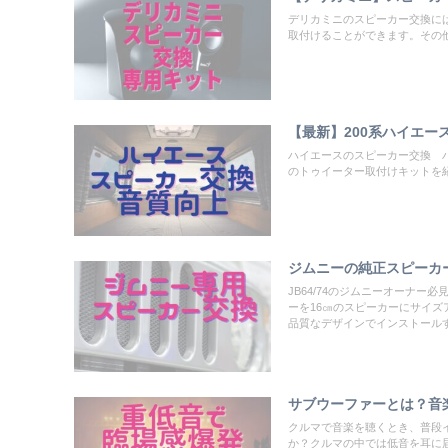
デリカミニのスピーカー交換に
取付けることができます。その
【最新】200系ハイエー
ハイエースのスピーカー交換 
のトゥイーター取付けキットを
ジムニーの純正スピーカー
JB64/74のジムニーオーナ
ーを16㎝のスピーカーにサイ
品質なデザインでインストール
サブウーファーとは？音
クルマで音楽を聴くとき、普段
か？クルマの中では低音を耳に