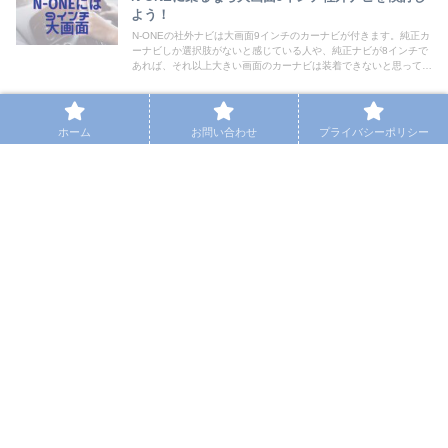
よう！
N-ONEの社外ナビは大画面9インチのカーナビが付きます。純正カ
ーナビしか選択肢がないと感じている人や、純正ナビが8インチで
あれば、それ以上大きい画面のカーナビは装着できないと思ってい
る方も多いと思います。9インチナビを装着する際に必要な取付金
具、おすすめカーナビを紹介します。
【日産セレナ】ドライブを楽しむならやっぱり社外
ホーム
お問い合わせ
プライバシーポリシー
ナビ
セレナ「C27後期」にも社外ナビを取り付けることができます。納
車時の注意点や取付に必要な金具やキット、おすすめのカーナビを
紹介。社外ナビ純正と同じようにドライブレコーダーやETCの連動
も可能。社外ナビに合ったオプション品も紹介していきます。
スポンサーリンク