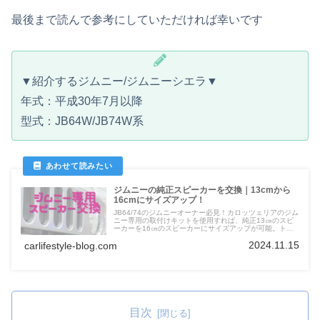
最後まで読んで参考にしていただければ幸いです
▼紹介するジムニー/ジムニーシエラ▼
年式：平成30年7月以降
型式：JB64W/JB74W系
ジムニーの純正スピーカーを交換｜13cmから
16cmにサイズアップ！
JB64/74のジムニーオーナー必見！カロッツェリアのジム
ニー専用の取付けキットを使用すれば、純正13㎝のスピ
ーカーを16㎝のスピーカーにサイズアップが可能。トゥ
イーター取付けキットも使用することで純正の内装にマッ
2024.11.15
carlifestyle-blog.com
チした高品質なデザインでインストールすることができま
す。
目次