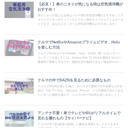
【必見！】車のニオイが気になる時は空気清浄機が
おすすめ！
車のニオイが気になる時はクルマ用の空気清浄機がおすすめ！プラ
ズマクラスターやナノイーなどイオン発生タイプからフィルタータ
イプまで、あなたにピッタリな空気清浄機をおすすめします！
クルマでNetflixやAmazonプライムビデオ、Hulu
を楽しむ方法
クルマでPrimeビデオやNetflix、Hulu、DAZN、様々なオンライン
コンテンツを楽しむには、AmazonFire TV Stickを接続するのが一
番便利で簡単な方法です。接続方法や接続できない場合iPhoneを
接続する方法などを解説。
クルマの中でDAZNを見るために必要なもの
クルマでDAZNを楽しむ為に、おススメの接続方法や必要なものを
紹介。Fire TV Stick、Ottocast、iPhone、３つの接続方法からあな
たに合った接続を選んで、クルマの中でDAZNを楽しみましょう。
アンテナ不要！車でテレビやBSがリアルタイムで
見れる優れもの【サイバーナビ】
クルマの中でBS放送や録画した番組を視聴することができます。