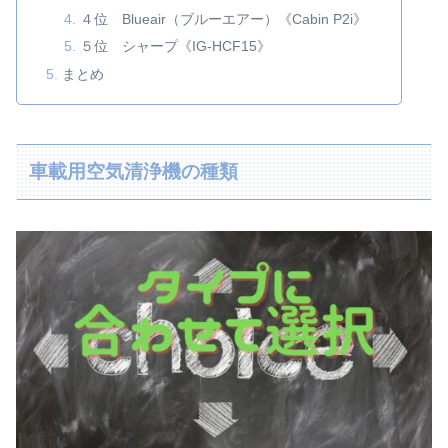
４位 Blueair（ブルーエアー）《Cabin P2i》
５位 シャープ《IG-HCF15》
まとめ
車載用空気清浄機の種類