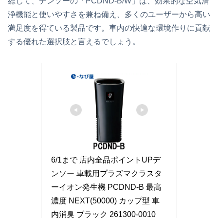
総じて、デンソーの「PCDND-B/W」は、効果的な空気清
浄機能と使いやすさを兼ね備え、多くのユーザーから高い
満足度を得ている製品です。車内の快適な環境作りに貢献
する優れた選択肢と言えるでしょう。
6/1まで 店内全品ポイントUPデ
ンソー 車載用プラズマクラスタ
ーイオン発生機 PCDND-B 最高
濃度 NEXT(50000) カップ型 車
内消臭 ブラック 261300-0010