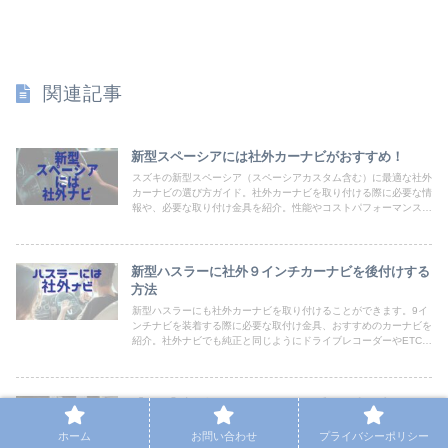
関連記事
新型スペーシアには社外カーナビがおすすめ！
スズキの新型スペーシア（スペーシアカスタム含む）に最適な社外
カーナビの選び方ガイド。社外カーナビを取り付ける際に必要な情
報や、必要な取り付け金具を紹介。性能やコストパフォーマンスを
考慮したおすすめの社外カーナビを紹介します。スペーシアの運転
体験をアップグレードしましょう。
新型ハスラーに社外９インチカーナビを後付けする
方法
新型ハスラーにも社外カーナビを取り付けることができます。9イ
ンチナビを装着する際に必要な取付け金具、おすすめのカーナビを
紹介。社外ナビでも純正と同じようにドライブレコーダーやETCの
連動も可能。社外ナビに合ったオプション品も紹介していきます。
【簡単】新型アルファード（40系）で走行中に
YouTubeやネットフリックスを見る方法！
ホーム
お問い合わせ
プライバシーポリシー
新型アルファードやヴェルファイア(40系）でYouTubeやネットフ