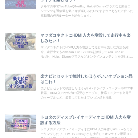
クルマの中でYouTubeやNetflix、HuluやDisneyプラスなど動画コ
ンテンツを通信量を気にせず楽しみたいですよね？あなたに合った
車載用のWiFiルーターを紹介します。
マツダコネクトにHDMI入力を増設して走行中も楽
しみたい！
マツダコネクトにHDMI入力を増設して走行中も楽しむ方法を紹
介。走行中でもAmazon Fire Tv Stickを接続してYouTubeや
Netflix、Hulu、Disneyプラスなどオンラインコンテンツを楽しむ方
法を詳しく紹介
楽ナビとセットで検討したほうがいいオプション品
はこれ！
楽ナビとセットで検討したほうがいいドライブレコーダーやETC車
載器、HDMI入力や出力に必要なケーブル、後席モニターや充電用
のケーブルなど、必要に応じたオプション品を掲載
トヨタのディスプレイオーディオにHDMI入力を増
設する方法
トヨタのディスプレイオーディオにHDMI入力を作りiPhoneをミラ
ーリングしたり、Fire TV Stickなどを接続してオンライン動画コン