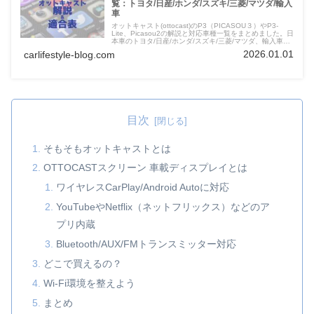
覧：トヨタ/日産/ホンダ/スズキ/三菱/マツダ/輸入
車
オットキャスト(ottocast)のP3（PICASOU３）やP3-
Lite、Picasou2の解説と対応車種一覧をまとめました。日
本車のトヨタ/日産/ホンダ/スズキ/三菱/マツダ、輸入車も
自動車メーカーの代表車種を掲載。購入前にぜひ確認して
2026.01.01
carlifestyle-blog.com
ください。
目次
そもそもオットキャストとは
OTTOCASTスクリーン 車載ディスプレイとは
ワイヤレスCarPlay/Android Autoに対応
YouTubeやNetflix（ネットフリックス）などのア
プリ内蔵
Bluetooth/AUX/FMトランスミッター対応
どこで買えるの？
Wi-Fi環境を整えよう
まとめ