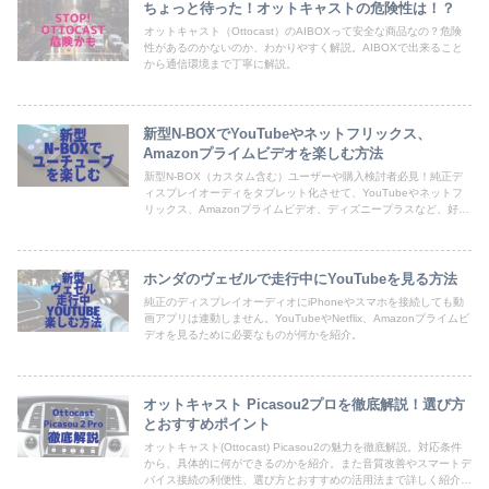
ちょっと待った！オットキャストの危険性は！？
オットキャスト（Ottocast）のAIBOXって安全な商品なの？危険
性があるのかないのか、わかりやすく解説。AIBOXで出来ること
から通信環境まで丁寧に解説。
新型N-BOXでYouTubeやネットフリックス、
Amazonプライムビデオを楽しむ方法
新型N-BOX（カスタム含む）ユーザーや購入検討者必見！純正デ
ィスプレイオーディをタブレット化させて、YouTubeやネットフ
リックス、Amazonプライムビデオ、ディズニープラスなど、好き
な動画アプリや地図アプリを使い放題にする方法を掲載
ホンダのヴェゼルで走行中にYouTubeを見る方法
純正のディスプレイオーディオにiPhoneやスマホを接続しても動
画アプリは連動しません。YouTubeやNetflix、Amazonプライムビ
デオを見るために必要なものが何かを紹介。
オットキャスト Picasou2プロを徹底解説！選び方
とおすすめポイント
オットキャスト(Ottocast) Picasou2の魅力を徹底解説。対応条件
から、具体的に何ができるのかを紹介。また音質改善やスマートデ
バイス接続の利便性、選び方とおすすめの活用法まで詳しく紹介し