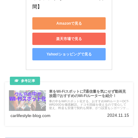
間】
Amazonで見る
楽天市場で見る
Yahoo!ショッピングで見る
車をWi-Fiスポットに⁉通信量を気にせず動画見
放題!?おすすめのWi-Fiルーターを紹介！
車の中をWiFiスポット化する、おすすめWiFiルーターDCT-
WR200Dを徹底解説。ドコモ回線を使えるので安心して
使え、料金も安価で契約も簡単、かつ設置もシガーソケッ
トに挿すだけなので誰でも簡単。使い始めるまでのステッ
2024.11.15
carlifestyle-blog.com
プを細かく紹介。