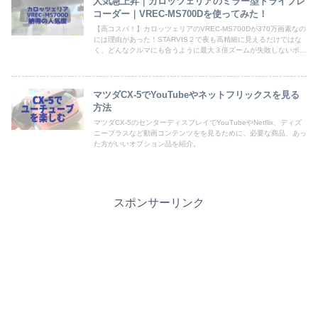
人気急上昇｜カロッツェリアのミラー型ドライブレ
コーダー｜VREC-MS700Dを使ってみた！
【高コスパ！】カロッツェリアのVREC-MS700Dが370万画素なの
には理由があった！STARVIS２で夜も高精細に見えるだけではな
く、どんなクルマにも合うように最大３倍ズームが失敗しないポイ
ントのひとつ。実際に撮影した画像や駐車監視機能に必要なオプシ
ョン品も紹介。
マツダCX-5でYouTubeやネットフリックスを見る
方法
マツダCX-5のセンターディスプレイでYouTubeやNetflix、ディズ
ニープラスなど動画コンテンツをを見るために、必要な商品、あっ
た方がいいオプション品を紹介。
スポンサーリンク