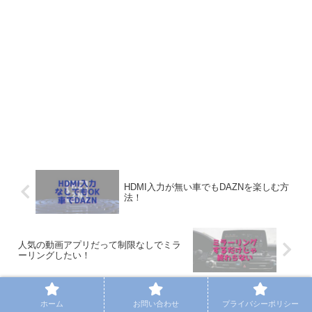
HDMI入力が無い車でもDAZNを楽しむ方
法！
人気の動画アプリだって制限なしでミラ
ーリングしたい！
ホーム
お問い合わせ
プライバシーポリシー
コメント