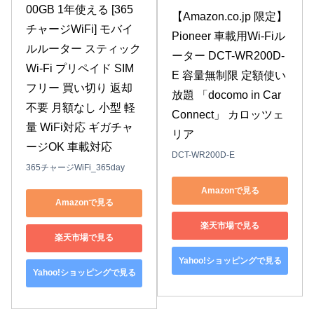
00GB 1年使える [365
【Amazon.co.jp 限定】 
チャージWiFi] モバイ
Pioneer 車載用Wi-Fiル
ルルーター スティック
ーター DCT-WR200D-
Wi-Fi プリペイド SIM
E 容量無制限 定額使い
フリー 買い切り 返却
放題 「docomo in Car 
不要 月額なし 小型 軽
Connect」 カロッツェ
量 WiFi対応 ギガチャ
リア
ージOK 車載対応
DCT-WR200D-E
365チャージWiFi_365day
Amazonで見る
Amazonで見る
楽天市場で見る
楽天市場で見る
Yahoo!ショッピングで見る
Yahoo!ショッピングで見る