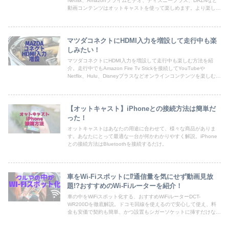
Netflix、Amazonプライムビデオ、ディズニープラス、DAZNなど
動画コンテンツはオットキャストを使って楽しめます。より楽しむ
ために車載用Wi-Fiルーターなども合わせて紹介。
マツダコネクトにHDMI入力を増設して走行中も楽
しみたい！
マツダコネクトにHDMI入力を増設して走行中も楽しむ方法を紹
介。走行中でもAmazon Fire Tv Stickを接続してYouTubeや
Netflix、Hulu、Disneyプラスなどオンラインコンテンツを楽しむ方
法を詳しく紹介
【オットキャスト】iPhoneとの接続方法は簡単だ
った！
オットキャストはあなたの用途に合わせて、様々な商品がありま
す。あなたにとって最適な一台が何かわかりやすく解説。iPhone
との接続方法はBluetoothを接続するだけ。
車をWi-Fiスポットに⁉通信量を気にせず動画見放
題!?おすすめのWi-Fiルーターを紹介！
車の中をWiFiスポット化する、おすすめWiFiルーターDCT-
WR200Dを徹底解説。ドコモ回線を使えるので安心して使え、料
金も安価で契約も簡単、かつ設置もシガーソケットに挿すだけなの
で誰でも簡単。使い始めるまでのステップを細かく紹介。