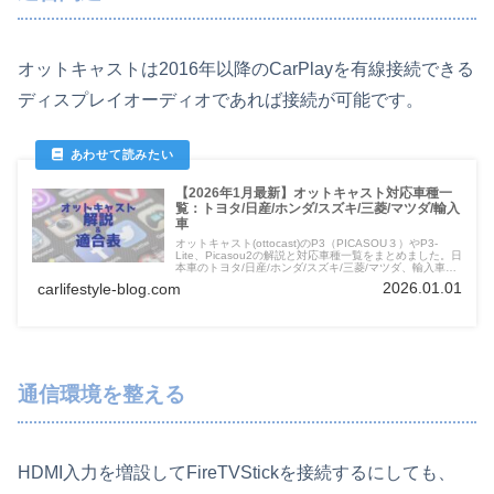
オットキャストは2016年以降のCarPlayを有線接続できる
ディスプレイオーディオであれば接続が可能です。
【2026年1月最新】オットキャスト対応車種一
覧：トヨタ/日産/ホンダ/スズキ/三菱/マツダ/輸入
車
オットキャスト(ottocast)のP3（PICASOU３）やP3-
Lite、Picasou2の解説と対応車種一覧をまとめました。日
本車のトヨタ/日産/ホンダ/スズキ/三菱/マツダ、輸入車も
自動車メーカーの代表車種を掲載。購入前にぜひ確認して
2026.01.01
carlifestyle-blog.com
ください。
通信環境を整える
HDMI入力を増設してFireTVStickを接続するにしても、