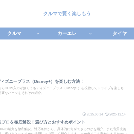
クルマで賢く楽しもう
クルマ
カーエレ
タイヤ
ィズニープラス（Disney+）を楽しむ方法！
らHDMI入力が無くてもディズニープラス（Disney+）を視聴してドライブを楽しも
必要なパーツをそれぞれ紹介。
2025.06.14
2025.12.14
sou2プロを徹底解説！選び方とおすすめポイント
 Picasou2の魅力を徹底解説。対応条件から、具体的に何ができるのかを紹介。また音質改善
性、選び方とおすすめの活用法まで詳しく紹介します。カーライフを豊かにするための