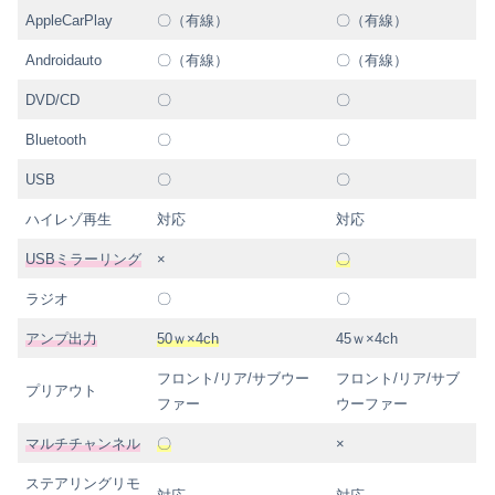
AppleCarPlay
〇（有線）
〇（有線）
Androidauto
〇（有線）
〇（有線）
DVD/CD
〇
〇
Bluetooth
〇
〇
USB
〇
〇
ハイレゾ再生
対応
対応
USBミラーリング
×
〇
ラジオ
〇
〇
アンプ出力
50ｗ×4ch
45ｗ×4ch
フロント/リア/サブウー
フロント/リア/サブ
プリアウト
ファー
ウーファー
マルチチャンネル
〇
×
ステアリングリモ