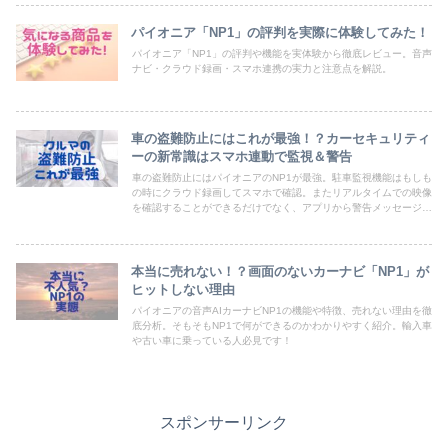
パイオニア「NP1」の評判を実際に体験してみた！
パイオニア「NP1」の評判や機能を実体験から徹底レビュー。音声
ナビ・クラウド録画・スマホ連携の実力と注意点を解説。
車の盗難防止にはこれが最強！？カーセキュリティ
ーの新常識はスマホ連動で監視＆警告
車の盗難防止にはパイオニアのNP1が最強。駐車監視機能はもしも
の時にクラウド録画してスマホで確認。またリアルタイムでの映像
を確認することができるだけでなく、アプリから警告メッセージを
発報することも可能になりました。
本当に売れない！？画面のないカーナビ「NP1」が
ヒットしない理由
パイオニアの音声AIカーナビNP1の機能や特徴、売れない理由を徹
底分析。そもそもNP1で何ができるのかわかりやすく紹介。輸入車
や古い車に乗っている人必見です！
スポンサーリンク