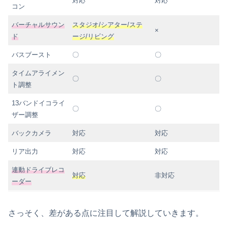
対応
対応
コン
バーチャルサウン
スタジオ/シアター/ステ
×
ド
ージ/リビング
バスブースト
〇
〇
タイムアライメン
〇
〇
ト調整
13バンドイコライ
〇
〇
ザー調整
バックカメラ
対応
対応
リア出力
対応
対応
連動ドライブレコ
対応
非対応
ーダー
さっそく、差がある点に注目して解説していきます。